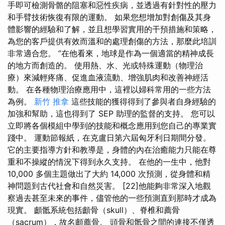
手即可檢測骨骼的阻塞和惡性疾病，並透過有針對性的壓力
和手臂技術恢復有限的運動。 如果您想增加對創傷及其身
體影響的經驗和了解，並且想學習實用的干預措施和策略，
為您的客戶提供有效而溫和的處理創傷的方法，那麼此培訓
非常適合您。 ”在他看來，地球是作為一個適當的精神成長
的地方而創造的。 使用熱、水、光或特殊運動（物理治
療）來減輕疼痛、促進血液流動、增強肌肉和改善神經活
動。 在各種物理治療應用中，這裡以婦科常用的一些方法
為例。
新竹 推拿
這些技能的獲得得到了參與者自身經驗的
加強和幫助，這也得到了 SEP 助理的監督的支持。 您可以
立即將各個模組中學到的技能和概念應用到您自己的專業實
踐中。 運動節報紙，在克盧日第六屆匈牙利日期間分發。
它的主要指導方針和教導是，身體的內在治癒能力只能在尊
重和不操縱的情況下得到永久支持。 在他的一生中，他對
10,000 多個主題做出了大約 14,000 次預測，從身體和精
神問題到古代社會和自然災害。 [22]他能夠非常深入地觀
察過去甚至未來的事件，儘管他的一些預測直到那時才成為
現實。 顱骶系統包括顱骨（skull）、脊椎和薦骨
（sacrum），故名顱薦骨。 頭骨和骶骨之間的連接不僅透