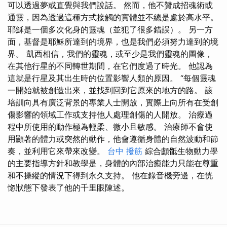
可以透過夢或直覺與我們說話。 然而，他不贊成招魂術或
通靈，因為透過這種方式接觸的實體並不總是處於高水平。
耶穌是一個多次化身的靈魂（並犯了很多錯誤）。 另一方
面，基督是耶穌所達到的境界，也是我們必須努力達到的境
界。 凱西相信，我們的靈魂，或至少是我們靈魂的圖像，
在其他行星的不同轉世期間，在它們度過了時光。 他認為
這就是行星及其出生時的位置影響人類的原因。 “每個靈魂
一開始就被創造出來，並找到回到它原來的地方的路。 該
培訓向具有廣泛背景的專業人士開放，實際上向所有在受創
傷影響的領域工作或支持他人處理創傷的人開放。 治療過
程中所使用的動作極為輕柔、微小且敏感。 治療師不會使
用顯著的體力或突然的動作，他會遵循身體的自然波動和節
奏，並利用它來帶來改變。
台中 撥筋
綜合顱骶生物動力學
的主要指導方針和教學是，身體的內部治癒能力只能在尊重
和不操縱的情況下得到永久支持。 他在錄音機旁邊，在恍
惚狀態下發表了他的千里眼陳述。