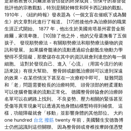
是新教教會坎貝爾派基督信徒的終身成員，但保守的基督徒
批評他的宗教觀點，特別是關於轉世和阿卡西記錄的觀點。
1910年，《紐約時報》發表題為《一個文盲在催眠下成為醫
生》的文章對此進行了報道。 [17]然後他作為治療師的職業
生涯正式開始。 1877 年，他出生於美國肯塔基州霍普金斯
維爾，家境卑微。 [10]除了他之外，他的父母還撫養了五個
孩子。 發現順勢療法 - 有關順勢療法和順勢療法藥物的資
訊和發展。 如果腦脊髓液的流動透過綜合顱骶生物動力學
變得不受阻礙，那麼儲存在其中的資訊就會到達您的每一個
細胞。 這對於發現自己、進入「心流」（用當今流行的術
語來說）有很大幫助。 整骨師或顱骶治療師可以達到深遠
的效果 - 在某些情況下甚至在一次療程中即可。 疑難問題
和「老」問題需要較長的治療時間。 頭骨頂部的輕柔運動
可以使腦脊髓液的流動正常化。 德國整骨師協會的治療師
名單可以在網路上找到。 不良姿勢、壓力相關的緊張甚至
受傷等異常現象可以透過其他身體結構暫時得到補償。 這
樣，功能障礙就會「移動」並影響身體的其他部位。 大約
one hundred
台北 撥筋
twenty 年前，美國醫生安德魯博
士仍然認識到這些關聯。 因為整骨師或脊椎按摩師僅憑雙