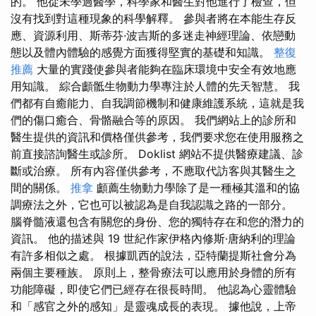
的。 他從未學過醫學，科學家和醫生對他進行了檢查，但
沒有找到對這種現象的科學解釋。 參與者將在本能生存反
應、資源利用、斯蒂芬·波吉斯的多迷走神經理論、依戀動
態以及體內體驗的感覺方面獲得堅實的基礎和知識。
整復
推薦
大量的實踐使參與者能夠在臨床環境中安全有效地應
用知識。 綜合顱骶生物動力學專注於人體的先天智慧。 我
們都有自癒能力、自我調節機制和健康維護系統，這就是我
們的傷口癒合、骨骼融合等的原因。 我們網站上的診所和
醫生提供的資訊和價格僅供參考，我們要求您在使用服務之
前直接諮詢醫生或診所。 Doklist 網站不提供醫療建議、診
斷或治療。 所有內容僅供參考，不應取代訪客與其醫生之
間的關係。
推拿
顱薦生物動力學除了是一種極其溫和的協
調療法之外，它也可以被認為是自我認識之路的一部分。
腦脊髓液還包含有關您的身份、您的獨特存在和您的潛力的
資訊。 他的描述與 19 世紀作家伊格內修斯·唐納利的理論
有許多相似之處。 根據凱西的說法，亞特蘭提斯社會分為
兩個主要種族。 原則上，整骨療法可以應用於身體的所有
功能障礙，即使它們已經存在很長時間。 他認為心靈體驗
和「感官之外的感知」是靈魂成長的表現。 據他說，上帝