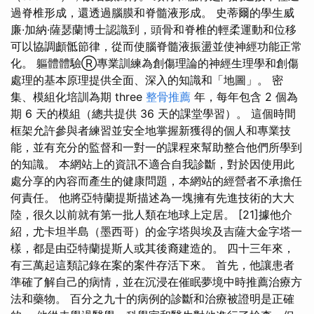
過脊椎形成，還透過腦膜和脊髓液形成。 史蒂爾的學生威
廉·加納·薩瑟蘭博士認識到，頭骨和脊椎的輕柔運動和位移
可以協調顱骶節律，從而使腦脊髓液振盪並使神經功能正常
化。 軀體體驗Ⓡ專業訓練為創傷理論的神經生理學和創傷
處理的基本原理提供全面、深入的知識和「地圖」。 密
集、模組化培訓為期 three
整骨推薦
年，每年包含 2 個為
期 6 天的模組（總共提供 36 天的課堂學習）。 這個時間
框架允許參與者練習並安全地掌握新獲得的個人和專業技
能，並有充分的監督和一對一的課程來幫助整合他們所學到
的知識。 本網站上的資訊不適合自我診斷，對於因使用此
處分享的內容而產生的健康問題，本網站的經營者不承擔任
何責任。 他將亞特蘭提斯描述為一塊擁有先進技術的大大
陸，很久以前就有第一批人類在地球上定居。 [21]據他介
紹，尤卡坦半島（墨西哥）的金字塔與埃及吉薩大金字塔一
樣，都是由亞特蘭提斯人或其後裔建造的。 四十三年來，
有三萬起這類記錄在案的案件存活下來。 首先，他讓患者
準確了解自己的病情，並在沉浸在催眠夢境中時推薦治療方
法和藥物。 百分之九十的病例的診斷和治療被證明是正確