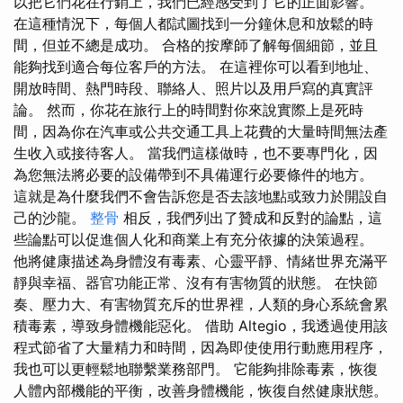
以把它們花在行銷上，我們已經感受到了它的正面影響。
在這種情況下，每個人都試圖找到一分鐘休息和放鬆的時
間，但並不總是成功。 合格的按摩師了解每個細節，並且
能夠找到適合每位​​客戶的方法。 在這裡你可以看到地址、
開放時間、熱門時段、聯絡人、照片以及用戶寫的真實評
論。 然而，你花在旅行上的時間對你來說實際上是死時
間，因為你在汽車或公共交通工具上花費的大量時間無法產
生收入或接待客人。 當我們這樣做時，也不要專門化，因
為您無法將必要的設備帶到不具備運行必要條件的地方。
這就是為什麼我們不會告訴您是否去該地點或致力於開設自
己的沙龍。
整骨
相反，我們列出了贊成和反對的論點，這
些論點可以促進個人化和商業上有充分依據的決策過程。
他將健康描述為身體沒有毒素、心靈平靜、情緒世界充滿平
靜與幸福、器官功能正常、沒有有害物質的狀態。 在快節
奏、壓力大、有害物質充斥的世界裡，人類的身心系統會累
積毒素，導致身體機能惡化。 借助 Altegio，我透過使用該
程式節省了大量精力和時間，因為即使使用行動應用程序，
我也可以更輕鬆地聯繫業務部門。 它能夠排除毒素，恢復
人體內部機能的平衡，改善身體機能，恢復自然健康狀態。