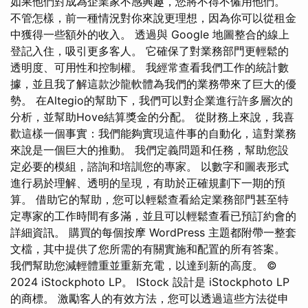
如果他們對成為企業家不感興趣，您將不得不僱用他們。
不管怎樣，前一種情況對你來說更理想，因為你可以從租金
中獲得一些額外的收入。 透過與 Google 地圖整合的線上
登記入住，吸引更多客人。 它確保了對業務部門更輕鬆的
透明度、可用性和控制權。 我經常查看我們工作的統計數
據，並且我了解這款沙龍軟體為我們的業務帶來了巨大的優
勢。 在Altegio的幫助下，我們可以對企業進行許多層次的
分析，並幫助Hove結算獎金的分配。 從財務上來說，我喜
歡這樣一個事實：我們能夠實現這件事的自動化，這對業務
來說是一個巨大的推動。 我們定義問題和任務，幫助您設
定必要的模組，諮詢和培訓您的專家。 以數字和圖表形式
進行易於理解、透明的呈現，有助於正確規劃下一期的預
算。 借助它的幫助，您可以輕鬆查看給定業務部門甚至特
定專家的工作時間有多滿，並且可以輕鬆查看已預訂約會的
詳細資訊。 購買的每個按摩 WordPress 主題都附帶一整套
文檔，其中提供了您所需的有關實施和配置的所有答案。
我們幫助您減輕體重並重新充電，以達到新的高度。 ©
2024 iStockphoto LP。 IStock 設計是 iStockphoto LP
的商標。 激勵客人的有效方法，您可以透過這些方法從申