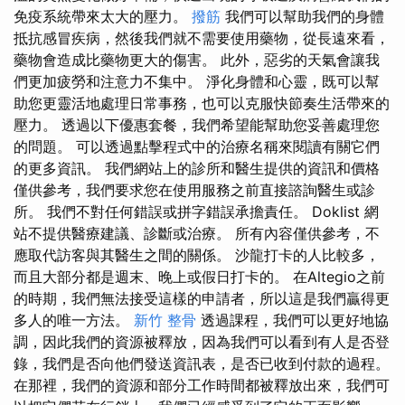
免疫系統帶來太大的壓力。
撥筋
我們可以幫助我們的身體
抵抗感冒疾病，然後我們就不需要使用藥物，從長遠來看，
藥物會造成比藥物更大的傷害。 此外，惡劣的天氣會讓我
們更加疲勞和注意力不集中。 淨化身體和心靈，既可以幫
助您更靈活地處理日常事務，也可以克服快節奏生活帶來的
壓力。 透過以下優惠套餐，我們希望能幫助您妥善處理您
的問題。 可以透過點擊程式中的治療名稱來閱讀有關它們
的更多資訊。 我們網站上的診所和醫生提供的資訊和價格
僅供參考，我們要求您在使用服務之前直接諮詢醫生或診
所。 我們不對任何錯誤或拼字錯誤承擔責任。 Doklist 網
站不提供醫療建議、診斷或治療。 所有內容僅供參考，不
應取代訪客與其醫生之間的關係。 沙龍打卡的人比較多，
而且大部分都是週末、晚上或假日打卡的。 在Altegio之前
的時期，我們無法接受這樣的申請者，所以這是我們贏得更
多人的唯一方法。
新竹 整骨
透過課程，我們可以更好地協
調，因此我們的資源被釋放，因為我們可以看到有人是否登
錄，我們是否向他們發送資訊表，是否已收到付款的過程。
在那裡，我們的資源和部分工作時間都被釋放出來，我們可