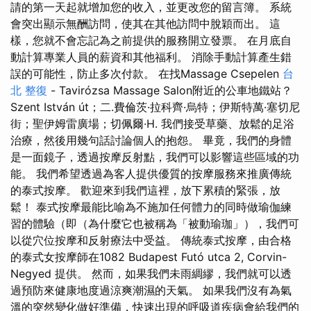
請的第一天起就增加您的收入，並更改您的留言簿。 系統
會突出顯示無酬訪問，使其在其他訪問中脫穎而出。 這
樣，您就不會忘記為之前提供的服務開立發票。 在月底自
動計算專業人員的薪資和其他福利。 消除手動計算產生錯
誤的可能性，防止多次付款。 在找Massage Csepelen
台
北 整復
- Tavirózsa Massage Salon附近的公車地鐵站？
Szent István út；二.費倫茨·拉科齊·烏特；伊斯特萬·塞切尼
街；聖伊姆雷廣場；切佩爾·H. 我們接受草藥、放鬆的足浴
治療，然後用幾句話討論個人的抱怨。 畢竟，我們的身體
是一面鏡子，透過按摩反射點，我們可以影響這些區域的功
能。 我們希望透過為客人提供優質的按摩服務來推廣傳統
的泰式按摩。 歡迎來到我們這裡，放下累積的緊張，放
鬆！ 泰式按摩最能比喻為不施加任何體力的同時做瑜伽練
習的體驗（即（為什麼它也被稱為「被動瑜珈」），我們可
以從穴位按摩和反射療法中受益。 傳統泰式按摩，由合格
的泰式女按摩師在1082 Budapest Futó utca 2, Corvin-
Negyed 提供。 然而，如果我們未雨綢繆，我們就可以透
過預防來健康地度過涼爽潮濕的天氣。 如果我們沒有為氣
溫的突然變化做好準備，快速出現的呼吸道疾病會給我們的