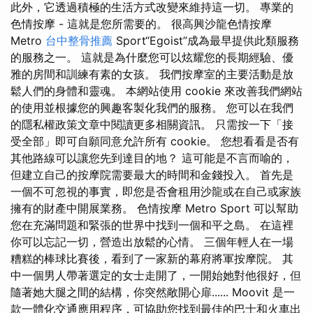
此外，它透過積極的生活方式改變來維持這一切。 專業的
色情按摩 - 這就是您所需要的。 很高興沙龍色情按摩
Metro
台中整骨推薦
Sport“Egoist”成為最早提供此類服務
的服務之一。 這就是為什麼您可以炫耀您的長期經驗、優
雅的房間和訓練有素的女孩。 我們按摩室的主要活動是放
鬆人們的身體和靈魂。 本網站使用 cookie 來改善我們網站
的使用並根據您的興趣客製化我們的服務。 您可以在我們
的隱私權政策文章中閱讀更多相關資訊。 只需按一下「接
受全部」即可自願同意允許所有 cookie。 您想看看是否有
其他路線可以讓您先到達目的地？ 這可能是不言而喻的，
但建立自己的按摩院需要最大的時間和金錢投入。 首先是
一個不可忽視的事實，即您是否會租用沙龍或在自己或家族
擁有的財產中開展業務。 色情按摩 Metro Sport 可以幫助
您在充滿問題和緊張的世界中找到一個和平之島。 在這裡
你可以忘記一切，營造出放鬆的心情。 三個年輕人在一場
糟糕的棒球比賽後，看到了一家新的幕府將軍按摩院。 其
中一個男人帶著選定的女士走開了，一開始她對他很好，但
隨著她大腿之間的結構，你突然敞開心扉...... Moovit 是一
款一體化交通應用程序，可協助您找到最佳的巴士和火車出