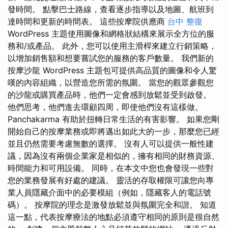
發時間。 點擊巴士路線，查看逐步指導以及地圖、航班到
達時間和更新的時間表。 這些按摩院供應商
台中 整復
WordPress 主題使用圖像和網格狀結構來展示全方位的服
務和/或產品。 此外，您可以使用主滑桿來建立行銷策略，
以增加銷售額和想要嘗試您的服務的客戶數量。 我們新的
按摩沙龍 WordPress 主題包可提供高品質的圖像和令人驚
嘆的內容組織，以營造您所需的氛圍。 當您的觀眾參觀您
的沙龍或購買產品時，他們一定會感到放鬆並受到啟發。
他們思考，他們進去環顧四周，即使他們沒有這樣做。
Panchakarma 有助於扭轉日常生活的有害影響。 如果您剛
開始自己的按摩業務或即將邁出如此大的一步，那麼您已經
並且仍然需要考慮無數的選擇。 沒有人可以提供一般性建
議，因為沒有兩個企業家是相似的，擁有相同的財務資源、
時間能力和可用設備。 同時，在本文中您也會發現一些對
您的業務發展有好處的建議。 靈活的存取權限可讓您向專
業人員隱藏介面中的必要模組（例如，隱藏客人的電話號
碼）。 按摩院的理念是激發放鬆並與氛圍完全和諧。 知道
這一點，代表按摩療法的地點必須遵守相同的原則是很自然