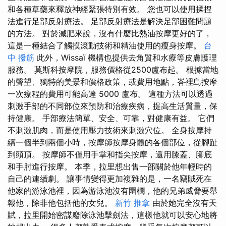
和各種草藥來釋放神經緊張特別有效。 您也可以使用揉捏
法進行足部反射療法。 足部反射療法是解決足部困難問題
的方法。 對於減肥來說，沒有什麼比熱油按摩更好的了，
這是一種結合了觸摸滾動技術和精油使用的瘦身按摩。
台
中 撥筋
此外，Wissaï 機構也提供去角質和水療等皮膚護理
服務。 莫斯科按摩院，服務價格從2500盧布起。 根據當地
的聲望、獨特的美景和價格政策，或費用地點，峇裡島按摩
一次療程的費用可能高達 5000 盧布。 這種方法可以透過
刺激手部的不同部位來預防和治療疾病，提高生活質量，保
持健康。 手部療法簡單、安全、可靠，對健康有益。 它們
不刺激肌肉，而是使用壓力技術來刺激穴位。 全身按摩持
續一個半到兩個小時，按摩師按摩身體的各個部位，從腳趾
到頭頂。 按摩師不僅用手掌和指尖按摩，還用膝蓋、腳底
和手肘進行按摩。 本季，拉里想出售一部關於他年輕時的
自己的連續劇。 讓事情變得更加複雜的是，一名竊賊死在
他家的游泳池裡，因為游泳池沒有圍欄，他的兄弟威脅要舉
報他，除非他包括他的女兒。
新竹 推拿
由於她完全沒有天
賦，拉里開始密謀廢除泳池擊劍法，這樣他就可以安心地將