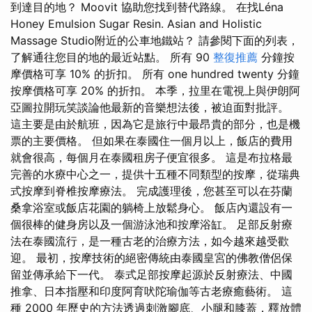
到達目的地？ Moovit 協助您找到替代路線。 在找Léna
Honey Emulsion Sugar Resin. Asian and Holistic
Massage Studio附近的公車地鐵站？ 請參閱下面的列表，
了解通往您目的地的最近站點。 所有 90
整復推薦
分鐘按
摩價格可享 10% 的折扣。 所有 one hundred twenty 分鐘
按摩價格可享 20% 的折扣。 本季，拉里在電視上與伊朗阿
亞圖拉開玩笑談論他最新的音樂想法後，被迫面對批評。
這主要是由於航班，因為它是旅行中最昂貴的部分，也是機
票的主要價格。 但如果在泰國住一個月以上，飯店的費用
就會很高，每個月在泰國租房子便宜很多。 這是布拉格最
完善的水療中心之一，提供十五種不同類型的按摩，從瑞典
式按摩到脊椎按摩療法。 完成護理後，您甚至可以在芬蘭
桑拿浴室或飯店花園的躺椅上放鬆身心。 飯店內還設有一
個很棒的健身房以及一個游泳池和按摩浴缸。 足部反射療
法在泰國流行，是一種古老的治療方法，如今越來越受歡
迎。 最初，按摩技術的絕密傳統由泰國皇宮的佛教僧侶保
留並傳承給下一代。 泰式足部按摩起源於反射療法、中國
推拿、日本指壓和印度阿育吠陀瑜伽等古老療癒藝術。 這
種 2000 年歷史的方法透過刺激腳底、小腿和膝蓋，釋放體