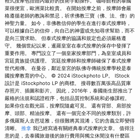
裡式按摩包括體內最好的技術手動操作。 咖啡館裡的泰國
菜很便宜，歐洲菜比較貴。 在開始按摩之前，按摩師會嚴
格遵循老師的教誨和禁忌，祈求佛教三寶（佛、法、僧）的
神聖力量。 如今，非佛教信仰的學生在進行泰式按摩時，
可以根據自己的信仰，向自己的神靈或先知尋求幫助，而不
是向三寶求助。 但泰式按摩的協議和規定也必須嚴格遵
守。 幾個世紀以來，暹羅皇室在泰式按摩的保存中發揮了
重要作用。 專門設立了一個皇家按摩部門，為皇室成員和
宮廷貴族提供護理。 宮廷按摩師和按摩師確保了泰式按摩
世代相傳。 在曼谷，鄰近皇宮的臥佛寺傳統按摩學校是泰
國按摩教育的中心。 © 2024 iStockphoto LP。 IStock
設計是 iStockphoto LP 的商標。 搜尋數百萬張高品質庫
存照片、插圖和影片。 因此，2016年，泰國衛生部推出了
嚴格的法規和認證程序，包括品質控制系統和必修課程。
如果你住在觀光區，按摩院隨處可見。 還有背部、肩部按
摩、頭部、精油按摩。 還有一個完全不同的按摩類別，許
多俄羅斯人去芭堤雅，但很難將其混淆，它的含義立即變得
清晰。
推拿
我已經寫過有關經典泰式按摩的文章。 值得注
意的是，去泰國旅遊後的旅行費用與獨立休閒沒有什麼區