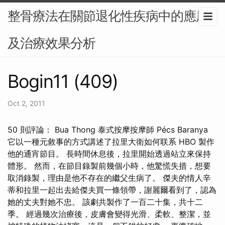
整骨療法在關節退化性疾病中的應用
及治療效果分析
Bogin11 (409)
Oct 2, 2011
50 則評論： Bua Thong 泰式按摩按摩師 Pécs Baranya
它以一種元敘事的方式講述了拉里大衛如何联系 HBO 製作
他的通宵節目。 長時間休息後，拉里開始透過站立來保持
體形。 然而，在節目錄製前幾個小時，他驚慌失措，想要
取消錄製，理由是他不存在的繼父生病了。 傑夫的情人辛
蒂和拉里一起出去給傑夫買一條領帶，謝麗爾看到了，認為
她的丈夫對她不忠。 該劇共製作了一百二十集，共十二
季。 經過幾次治療後，皮膚會變得光滑、柔軟、整潔，並