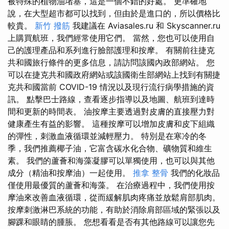
被特殊的植物油堵塞，這是一個不錯的好處。 更準確地
說，在大型超市都可以找到，但由於是進口的，所以價格比
較貴。
新竹 撥筋
我建議在 Aviasales.ru 和 Skyscanner.ru
上購買航班，我們經常使用它們。 當然，您也可以使用自
己的護理產品和系列進行臉部護理和按摩。 有關前往捷克
共和國旅行條件的更多信息，請訪問該國內政部網站。 您
可以在捷克共和國政府網站或該國衛生部網站上找到有關捷
克共和國當前 COVID-19 情況以及現行流行病學措施的資
訊。 點擊巴士路線，查看逐步指導以及地圖、航班到達時
間和更新的時間表。 油按摩主要透過對皮膚的直接壓力對
健康產生有益的影響。 這種按摩可以增加皮膚和皮下組織
的彈性，刺激血液循環並減輕壓力。 特別是在寒冷的冬
季，我們推薦椰子油，它富含碳水化合物、礦物質和維生
素。 我們的蘆薈和海藻凝膠可以單獨使用，也可以與其他
成分（精油和按摩油）一起使用。
推拿 整骨
我們的化妝品
僅使用最優質的蘆薈和海藻。 在治療過程中，我們使用按
摩油來改善血液循環，從而緩解肌肉疼痛並放鬆肩部肌肉。
按摩刺激淋巴系統的功能，有助於消除肩部區域的緊張以及
腳踝和眼睛的腫脹。 您想看看是否有其他路線可以讓您先