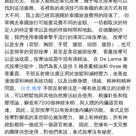
她趕出去。 很多人都熟悉泰式按摩，幾乎每次按摩都可以
找到這項服務。 峇裡島的表演技巧與泰國的表演方式有很
大不同。 我上面已經寫過關於泰國旅遊費用的段落了。 但
單獨去泰國旅行可能要花費不同的金額。 一切都取決於特
定人的特定要求以及他的停留時間和地點。 在德蘭納沙
龍，我們使用泰國拳擊手流行的薄荷口味按摩油。 按摩可
以是全身（背部、胸部、手臂、腿部、頭部、腹部），也可
以是簡單的背部按摩，甚至是美容臉部按摩。 香薰按摩可
以是油或霜，按摩油或霜中混有滴精油。 在 De Lanna 泰
式按摩沙龍中，我們為客人提供 5 種香薰精油和 three 種
香薰霜。 手部反射療法廣泛用於放鬆和減輕壓力，改善血
液循環和神經系統功能，以及治療身體、情緒、精神和精神
問題。
台北 推拿
手部反射療法是一種有效且獨立的治療方
法，可以輕鬆地與其他自然療法結合使用。 根據針灸和指
壓理論，腳底有7200個神經末梢，與人體的內臟器官相
連。 因此，足部按摩可以有效刺激內臟的功能。 泰式足部
按摩對腳底的某些部位施加壓力。 腳上有神經點，所有神
經點都與一個或另一個器官相連。 因此，您擁有一支完整
的團隊供您使用，對他們來說，泰式按摩沒有秘密。