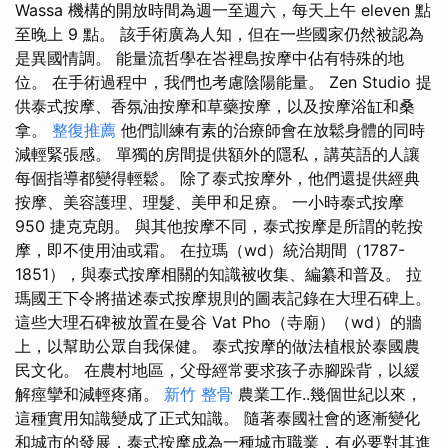
Wassa 機構的開放時間為週一至週六，每天上午 eleven 點
至晚上 9 點。 該手術廣為人知，但在一些國家仍然被認為
是異國情調。 能量流哲學在峇裡島按摩中佔有特殊的地
位。 在手術過程中，我們也考慮陰陽能量。 Zen Studio 提
供泰式按摩、香氛油按摩和草藥按摩，以及按摩浴缸和桑
拿。
整復推薦
他們訓練有素的治療師會在放鬆身體的同時
減輕緊張感。 單獨的房間提供額外的隱私，講英語的人讓
每個指導都變得輕鬆。 除了泰式按摩外，他們還提供經典
按摩、美容護理、理髮、美甲和足療。 一小時泰式按摩
950 捷克克朗。 與其他按摩不同，泰式按摩是所謂的乾按
摩，即不使用油或霜。 在拉瑪（wd）統治期間（1787-
1851），與泰式按摩相關的知識被收集、編纂和普及。 拉
瑪國王下令將描述泰式按摩規則的圖表記錄在大理石碑上。
這些大理石碑被放置在曼谷 Vat Pho（寺廟）（wd）的牆
上，以幫助公眾自我保健。 泰式按摩的做法植根於泰國農
民文化。 在農村地區，父母經常要求孩子赤腳跺背，以緩
解痙攣和減輕疼痛。
新竹 整骨
農業工作..幾個世紀以來，
這種實用知識變成了正式知識。 隨著泰國社會的逐漸變化
和城市的發展，泰式按摩成為一種城市職業，有必要對其進