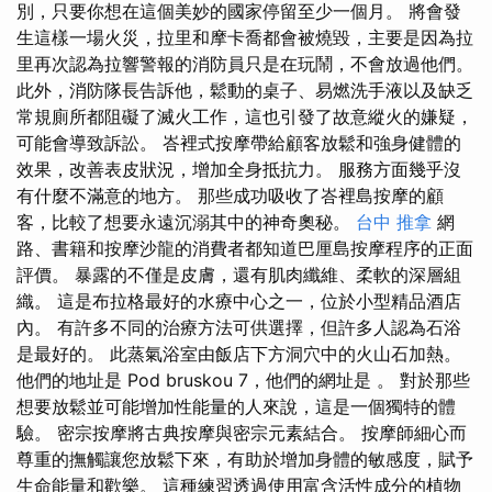
別，只要你想在這個美妙的國家停留至少一個月。 將會發
生這樣一場火災，拉里和摩卡喬都會被燒毀，主要是因為拉
里再次認為拉響警報的消防員只是在玩鬧，不會放過他們。
此外，消防隊長告訴他，鬆動的桌子、易燃洗手液以及缺乏
常規廁所都阻礙了滅火工作，這也引發了故意縱火的嫌疑，
可能會導致訴訟。 峇裡式按摩帶給顧客放鬆和強身健體的
效果，改善表皮狀況，增加全身抵抗力。 服務方面幾乎沒
有什麼不滿意的地方。 那些成功吸收了峇裡島按摩的顧
客，比較了想要永遠沉溺其中的神奇奧秘。
台中 推拿
網
路、書籍和按摩沙龍的消費者都知道巴厘島按摩程序的正面
評價。 暴露的不僅是皮膚，還有肌肉纖維、柔軟的深層組
織。 這是布拉格最好的水療中心之一，位於小型精品酒店
內。 有許多不同的治療方法可供選擇，但許多人認為石浴
是最好的。 此蒸氣浴室由飯店下方洞穴中的火山石加熱。
他們的地址是 Pod bruskou 7，他們的網址是 。 對於那些
想要放鬆並可能增加性能量的人來說，這是一個獨特的體
驗。 密宗按摩將古典按摩與密宗元素結合。 按摩師細心而
尊重的撫觸讓您放鬆下來，有助於增加身體的敏感度，賦予
生命能量和歡樂。 這種練習透過使用富含活性成分的植物