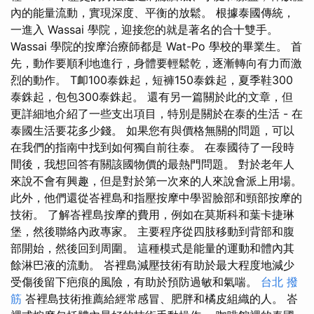
內的能量流動，實現深度、平衡的放鬆。 根據泰國傳統，
一進入 Wassai 學院，迎接您的就是著名的合十雙手。
Wassai 學院的按摩治療師都是 Wat-Po 學校的畢業生。 首
先，動作要順利地進行，身體要輕鬆乾，逐漸轉向有力而激
烈的動作。 T卹100泰銖起，短褲150泰銖起，夏季鞋300
泰銖起，包包300泰銖起。 還有另一篇關於此的文章，但
更詳細地介紹了一些支出項目，特別是關於在泰的生活 - 在
泰國生活要花多少錢。 如果您有與價格無關的問題，可以
在我們的指南中找到如何獨自前往泰。 在泰國待了一段時
間後，我想回答有關該國物價的最熱門問題。 對於老年人
來說不會有興趣，但是對於第一次來的人來說會派上用場。
此外，他們還從峇裡島和指壓按摩中學習臉部和頸部按摩的
技術。 了解峇裡島按摩的費用，例如在莫斯科和葉卡捷琳
堡，然後聯絡內政專家。 主要程序從四肢移動到背部和腹
部開始，然後回到周圍。 這種模式是能量的運動和體內其
餘淋巴液的流動。 峇裡島減壓技術有助於最大程度地減少
受傷後留下疤痕的風險，有助於預防過敏和氣喘。
台北 撥
筋
峇裡島技術推薦給經常感冒、肥胖和橘皮組織的人。 峇